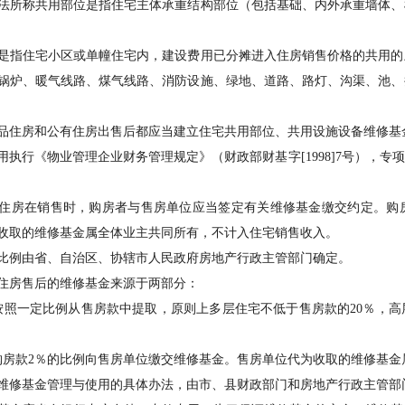
所称共用部位是指住宅主体承重结构部位（包括基础、内外承重墙体、
指住宅小区或单幢住宅内，建设费用已分摊进入住房销售价格的共用的
锅炉、暖气线路、煤气线路、消防设施、绿地、道路、路灯、沟渠、池、
房和公有住房出售后都应当建立住宅共用部位、共用设施设备维修基金
行《物业管理企业财务管理规定》（财政部财基字[1998]7号），专
房在销售时，购房者与售房单位应当签定有关维修基金缴交约定。购房
收取的维修基金属全体业主共同所有，不计入住宅销售收入。
例由省、自治区、协辖市人民政府房地产行政主管部门确定。
房售后的维修基金来源于两部分：
一定比例从售房款中提取，原则上多层住宅不低于售房款的20％，高层
款2％的比例向售房单位缴交维修基金。售房单位代为收取的维修基金
修基金管理与使用的具体办法，由市、县财政部门和房地产行政主管部