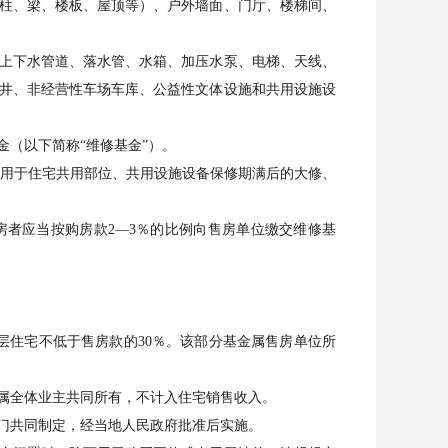
柱、梁、楼板、屋顶等）、户外墙面、门厅、楼梯间、
上下水管道、落水管、水箱、加压水泵、电梯、天线、
井、非经营性车场车库、公益性文体设施和共用设施设
（以下简称“维修基金”）。
项用于住宅共用部位、共用设施设备保修期满后的大修、
者应当按购房款2—3％的比例向售房单位缴交维修基
住宅不低于售房款的30％。该部分基金属售房单位所
属全体业主共同所有，不计入住宅销售收入。
门共同制定，经当地人民政府批准后实施。